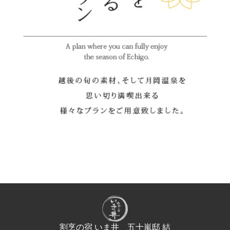
割烹の宿 いま井 五十嵐邸 結